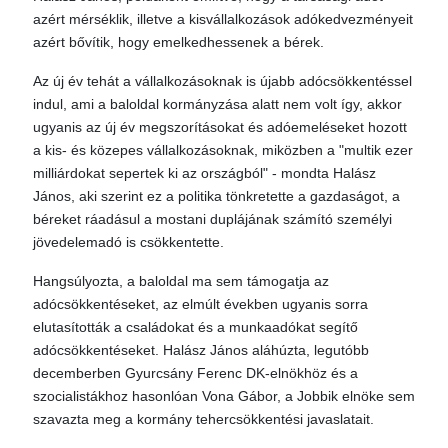
azért mérséklik, illetve a kisvállalkozások adókedvezményeit
azért bővítik, hogy emelkedhessenek a bérek.
Az új év tehát a vállalkozásoknak is újabb adócsökkentéssel
indul, ami a baloldal kormányzása alatt nem volt így, akkor
ugyanis az új év megszorításokat és adóemeléseket hozott
a kis- és közepes vállalkozásoknak, miközben a "multik ezer
milliárdokat sepertek ki az országból" - mondta Halász
János, aki szerint ez a politika tönkretette a gazdaságot, a
béreket ráadásul a mostani duplájának számító személyi
jövedelemadó is csökkentette.
Hangsúlyozta, a baloldal ma sem támogatja az
adócsökkentéseket, az elmúlt években ugyanis sorra
elutasították a családokat és a munkaadókat segítő
adócsökkentéseket. Halász János aláhúzta, legutóbb
decemberben Gyurcsány Ferenc DK-elnökhöz és a
szocialistákhoz hasonlóan Vona Gábor, a Jobbik elnöke sem
szavazta meg a kormány tehercsökkentési javaslatait.