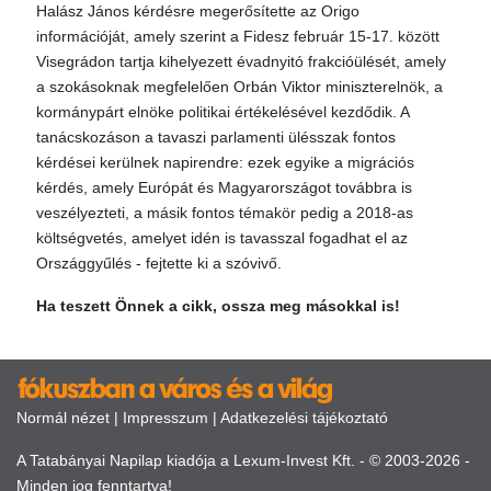
Halász János kérdésre megerősítette az Origo
információját, amely szerint a Fidesz február 15-17. között
Visegrádon tartja kihelyezett évadnyitó frakcióülését, amely
a szokásoknak megfelelően Orbán Viktor miniszterelnök, a
kormánypárt elnöke politikai értékelésével kezdődik. A
tanácskozáson a tavaszi parlamenti ülésszak fontos
kérdései kerülnek napirendre: ezek egyike a migrációs
kérdés, amely Európát és Magyarországot továbbra is
veszélyezteti, a másik fontos témakör pedig a 2018-as
költségvetés, amelyet idén is tavasszal fogadhat el az
Országgyűlés - fejtette ki a szóvivő.
Ha teszett Önnek a cikk, ossza meg másokkal is!
Normál nézet
|
Impresszum
|
Adatkezelési tájékoztató
A Tatabányai Napilap kiadója a Lexum-Invest Kft. - © 2003-2026 -
Minden jog fenntartva!