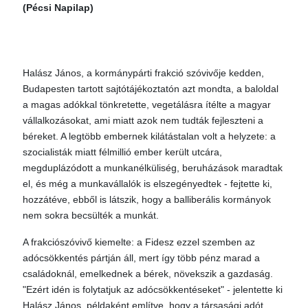
(Pécsi Napilap)
Halász János, a kormánypárti frakció szóvivője kedden,
Budapesten tartott sajtótájékoztatón azt mondta, a baloldal
a magas adókkal tönkretette, vegetálásra ítélte a magyar
vállalkozásokat, ami miatt azok nem tudták fejleszteni a
béreket. A legtöbb embernek kilátástalan volt a helyzete: a
szocialisták miatt félmillió ember került utcára,
megduplázódott a munkanélküliség, beruházások maradtak
el, és még a munkavállalók is elszegényedtek - fejtette ki,
hozzátéve, ebből is látszik, hogy a balliberális kormányok
nem sokra becsülték a munkát.
A frakciószóvivő kiemelte: a Fidesz ezzel szemben az
adócsökkentés pártján áll, mert így több pénz marad a
családoknál, emelkednek a bérek, növekszik a gazdaság.
"Ezért idén is folytatjuk az adócsökkentéseket" - jelentette ki
Halász János, példaként említve, hogy a társasági adót