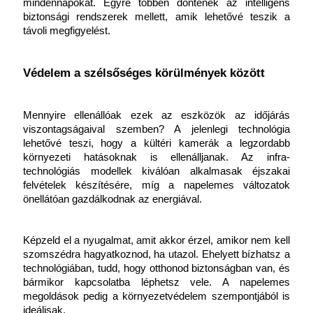
mindennapokat. Egyre többen döntenek az intelligens 
biztonsági rendszerek mellett, amik lehetővé teszik a 
távoli megfigyelést.
Védelem a szélsőséges körülmények között
Mennyire ellenállóak ezek az eszközök az időjárás 
viszontagságaival szemben? A jelenlegi technológia 
lehetővé teszi, hogy a kültéri kamerák a legzordabb 
környezeti hatásoknak is ellenálljanak. Az infra-
technológiás modellek kiválóan alkalmasak éjszakai 
felvételek készítésére, míg a napelemes változatok 
önellátóan gazdálkodnak az energiával.
Képzeld el a nyugalmat, amit akkor érzel, amikor nem kell 
szomszédra hagyatkoznod, ha utazol. Ehelyett bízhatsz a 
technológiában, tudd, hogy otthonod biztonságban van, és 
bármikor kapcsolatba léphetsz vele. A napelemes 
megoldások pedig a környezetvédelem szempontjából is 
ideálisak.