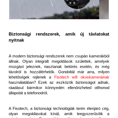
Biztonsági rendszerek, amik új távlatokat 
nyitnak
A modern biztonsági rendszerek nem csupán kamerákból 
állnak. Olyan integrált megoldások születtek, amelyek 
mozgást jeleznek, riasztanak betörés esetén, és még 
távolról is hozzáférhetők. Gondoltál már arra, milyen 
lehetőségek rejlenek a
Fisotech wifi okoskameráinak
használatában? Ezek az eszközök biztonságot adnak, 
ráadásul bármikor könnyedén ellenőrizheted otthonod 
állapotát a telefonodról.
A Fisotech, a biztonsági technológiák terén élenjáró cég, 
olyan megoldásokat kínál, amik leegyszerűsítik a 