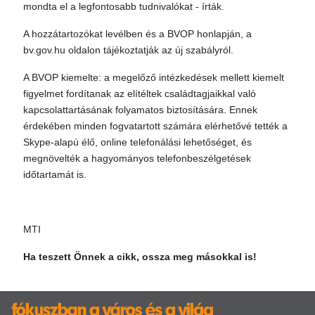
mondta el a legfontosabb tudnivalókat - írták.
A hozzátartozókat levélben és a BVOP honlapján, a
bv.gov.hu oldalon tájékoztatják az új szabályról.
A BVOP kiemelte: a megelőző intézkedések mellett kiemelt
figyelmet fordítanak az elítéltek családtagjaikkal való
kapcsolattartásának folyamatos biztosítására. Ennek
érdekében minden fogvatartott számára elérhetővé tették a
Skype-alapú élő, online telefonálási lehetőséget, és
megnövelték a hagyományos telefonbeszélgetések
időtartamát is.
MTI
Ha teszett Önnek a cikk, ossza meg másokkal is!