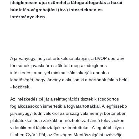
ideiglenesen újra szünetel a látogatófogadás a hazai
büntetés-végrehajtási (bv-) intézetekben és
intézményekben.
A járványügyi helyzet értékelése alapján, a BVOP operatív
törzsének javaslatára született meg az ideiglenes
intézkedés, amellyel minimalizálni akarják annak a
lehetőségét, hogy járvány alakuljon ki a börtönök falain belül
- közölték.
Az intézkedés célját a reintegrációs tisztek kiscsoportos
foglalkozásokon ismertetik a fogvatartottakkal. A legfrissebb
járványügyi tudnivalókról az ország valamennyi börtönében
plakátokkal és a zárkákban nézhető zártláncú televíziókon
videofilmmel tájékoztatják az érintetteket. A legutóbbi ilyen
filmben Győrfi Pál, az Országos Mentőszolgálat szóvivője